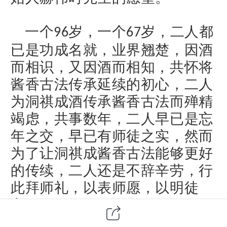
一个
岁，一个
岁，二人都
96
67
已是功成名就，业界翘楚，因酒
而相识，又因酒而相知，共怀将
酱香古法传承延续的初心，二人
为洞祺成酒传承酱香古法而殚精
竭虑，共事数年，二人早已是忘
年之交，早已有师徒之实，然而
为了让洞祺成酱香古法能够更好
的传续，二人还是不辞辛劳，行
此拜师礼，以表师愿，以明徒
心。
我们一起来欣赏下收徒贴和